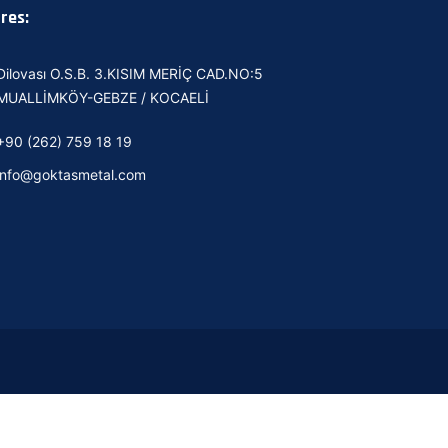
res:
Dilovası O.S.B. 3.KISIM MERİÇ CAD.NO:5
MUALLİMKÖY-GEBZE / KOCAELİ
+90 (262) 759 18 19
info@goktasmetal.com