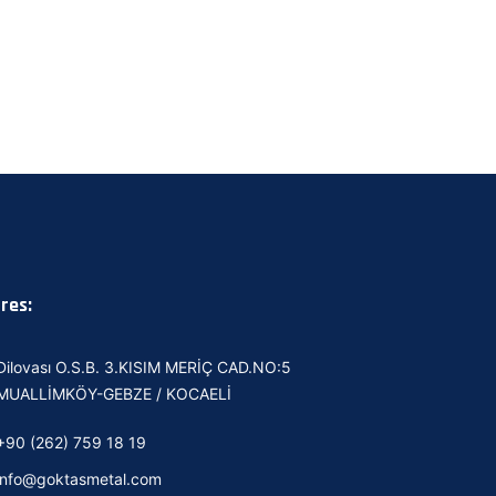
res:
Dilovası O.S.B. 3.KISIM MERİÇ CAD.NO:5
MUALLİMKÖY-GEBZE / KOCAELİ
+90 (262) 759 18 19
info@goktasmetal.com