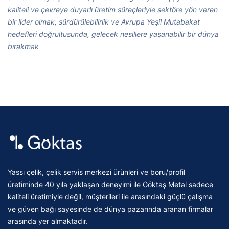
kaliteli ve çevreye duyarlı üretim süreçleriyle sektöre yön veren
bir lider olmak; sürdürülebilirlik ve Avrupa Yeşil Mutabakat
hedefleri doğrultusunda, gelecek nesillere yaşanabilir bir dünya
bırakmak
Yassı çelik, çelik servis merkezi ürünleri ve boru/profil
üretiminde 40 yıla yaklaşan deneyimi ile Göktaş Metal sadece
kaliteli üretimiyle değil, müşterileri ile arasındaki güçlü çalışma
ve güven bağı sayesinde de dünya pazarında aranan firmalar
arasında yer almaktadır.