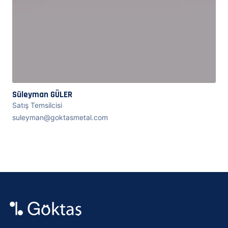
Süleyman GÜLER
Satış Temsilcisi
suleyman@goktasmetal.com