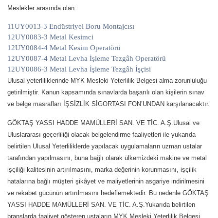
Meslekler arasında olan :
11UY0013-3 Endüstriyel Boru Montajcısı
12UY0083-3 Metal Kesimci
12UY0084-4 Metal Kesim Operatörü
12UY0087-4 Metal Levha İşleme Tezgâh Operatörü
12UY0086-3 Metal Levha İşleme Tezgâh İşçisi
Ulusal yeterliliklerinde MYK Mesleki Yeterlilik Belgesi alma zorunluluğu
getirilmiştir. Kanun kapsamında sınavlarda başarılı olan kişilerin sınav
ve belge masrafları İŞSİZLİK SİGORTASI FON’UNDAN karşılanacaktır.
GÖKTAŞ YASSI HADDE MAMÜLLERİ SAN. VE TİC. A.Ş.Ulusal ve
Uluslararası geçerliliği olacak belgelendirme faaliyetleri ile yukarıda
belirtilen Ulusal Yeterliliklerde yapılacak uygulamaların uzman ustalar
tarafından yapılmasını, buna bağlı olarak ülkemizdeki makine ve metal
işçiliği kalitesinin artırılmasını, marka değerinin korunmasını, işçilik
hatalarına bağlı müşteri şikâyet ve maliyetlerinin asgariye indirilmesini
ve rekabet gücünün artırılmasını hedeflemektedir. Bu nedenle GÖKTAŞ
YASSI HADDE MAMÜLLERİ SAN. VE TİC. A.Ş.Yukarıda belirtilen
branşlarda faaliyet gösteren ustaların MYK Mesleki Yeterlilik Belgesi