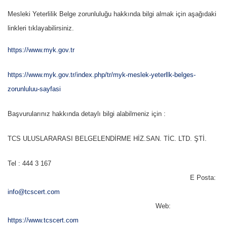
Mesleki Yeterlilik Belge zorunluluğu hakkında bilgi almak için aşağıdaki
linkleri tıklayabilirsiniz.
https://www.myk.gov.tr
https://www.myk.gov.tr/index.php/tr/myk-meslek-yeterllk-belges-
zorunluluu-sayfasi
Başvurularınız hakkında detaylı bilgi alabilmeniz için :
TCS ULUSLARARASI BELGELENDİRME HİZ.SAN. TİC. LTD. ŞTİ.
Tel : 444 3 167
E Posta:
info@tcscert.com
Web:
https://www.tcscert.com