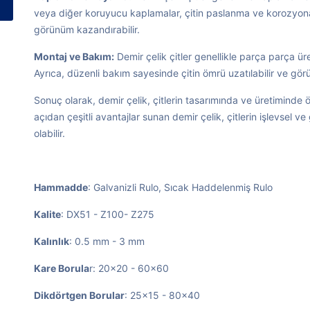
veya diğer koruyucu kaplamalar, çitin paslanma ve korozyona k
görünüm kazandırabilir.
Montaj ve Bakım:
Demir çelik çitler genellikle parça parça üret
Ayrıca, düzenli bakım sayesinde çitin ömrü uzatılabilir ve gör
Sonuç olarak, demir çelik, çitlerin tasarımında ve üretiminde 
açıdan çeşitli avantajlar sunan demir çelik, çitlerin işlevsel 
olabilir.
Hammadde
: Galvanizli Rulo, Sıcak Haddelenmiş Rulo
Kalite
: DX51 - Z100- Z275
Kalınlık
: 0.5 mm - 3 mm
Kare Borula
r: 20x20 - 60x60
Dikdörtgen Borular
: 25x15 - 80x40