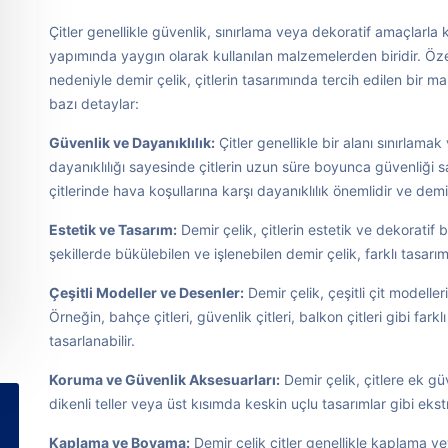
Çitler genellikle güvenlik, sınırlama veya dekoratif amaçlarla ku
yapımında yaygın olarak kullanılan malzemelerden biridir. Öze
nedeniyle demir çelik, çitlerin tasarımında tercih edilen bir ma
bazı detaylar:
Güvenlik ve Dayanıklılık:
Çitler genellikle bir alanı sınırlama
dayanıklılığı sayesinde çitlerin uzun süre boyunca güvenliği 
çitlerinde hava koşullarına karşı dayanıklılık önemlidir ve demir
Estetik ve Tasarım:
Demir çelik, çitlerin estetik ve dekoratif
şekillerde bükülebilen ve işlenebilen demir çelik, farklı tasarım 
Çeşitli Modeller ve Desenler:
Demir çelik, çeşitli çit modelle
Örneğin, bahçe çitleri, güvenlik çitleri, balkon çitleri gibi far
tasarlanabilir.
Koruma ve Güvenlik Aksesuarları:
Demir çelik, çitlere ek güv
dikenli teller veya üst kısımda keskin uçlu tasarımlar gibi e
Kaplama ve Boyama:
Demir çelik çitler genellikle kaplama v