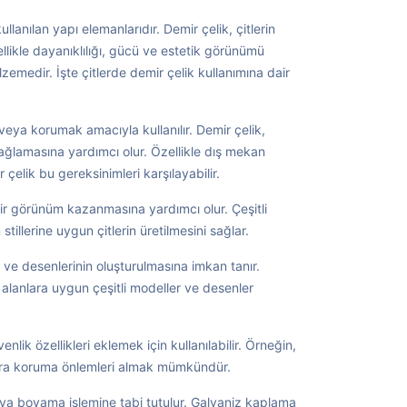
llanılan yapı elemanlarıdır. Demir çelik, çitlerin
llikle dayanıklılığı, gücü ve estetik görünümü
lzemedir. İşte çitlerde demir çelik kullanımına dair
k veya korumak amacıyla kullanılır. Demir çelik,
sağlamasına yardımcı olur. Özellikle dış mekan
 çelik bu gereksinimleri karşılayabilir.
 bir görünüm kazanmasına yardımcı olur. Çeşitli
stillerine uygun çitlerin üretilmesini sağlar.
ri ve desenlerinin oluşturulmasına imkan tanır.
klı alanlara uygun çeşitli modeller ve desenler
enlik özellikleri eklemek için kullanılabilir. Örneğin,
kstra koruma önlemleri almak mümkündür.
eya boyama işlemine tabi tutulur. Galvaniz kaplama