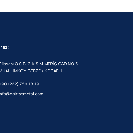
res:
Dilovası O.S.B. 3.KISIM MERİÇ CAD.NO:5
MUALLİMKÖY-GEBZE / KOCAELİ
+90 (262) 759 18 19
info@goktasmetal.com